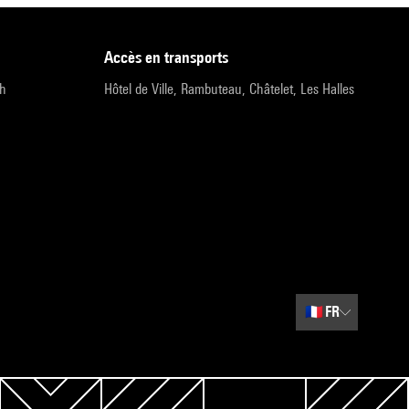
accès en transports
9h
Hôtel de Ville, Rambuteau, Châtelet, Les Halles
🇫🇷
FR