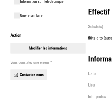
Information sur l'électronique
effectif
œuvre similaire
Soliste(s)
action
flûte alto (aus
modifier les informations
informa
Vous constatez une erreur ?
date
contactez-nous
lieu
interprètes