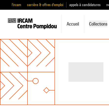
l'ircam
carrière & offres d'emploi
appels à candidatures
n
Accueil
Collections