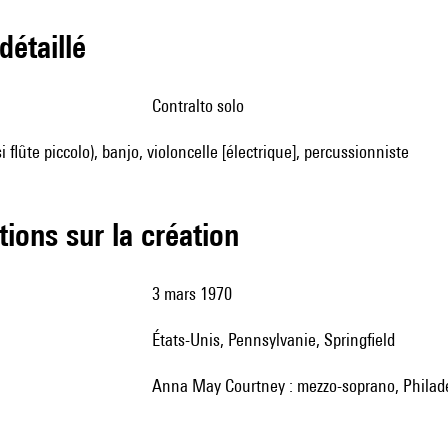
 détaillé
contralto solo
si flûte piccolo), banjo, violoncelle [électrique], percussionniste
tions sur la création
3 mars 1970
États-Unis, Pennsylvanie, Springfield
Anna May Courtney : mezzo-soprano, Philad