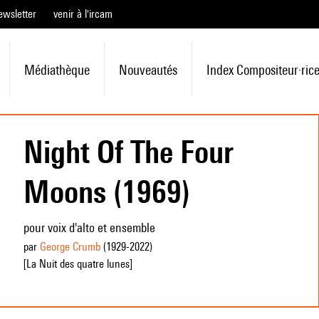
ewsletter
venir à l'ircam
Médiathèque
Nouveautés
Index Compositeur·ric
Night Of The Four
Moons (1969)
pour voix d'alto et ensemble
par
George Crumb
(1929
-2022
)
[La Nuit des quatre lunes]