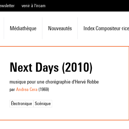
ewsletter
venir à l'ircam
Médiathèque
Nouveautés
Index Compositeur·ric
Next Days (2010)
musique pour une chorégraphie d'Hervé Robbe
par
Andrea Cera
(1969
)
Électronique
Scénique