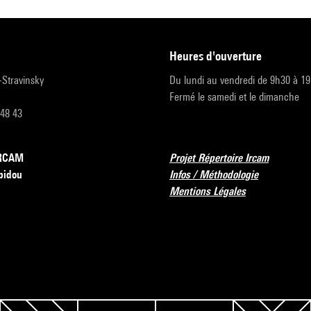
heures d'ouverture
r-Stravinsky
Du lundi au vendredi de 9h30 à 1
Fermé le samedi et le dimanche
 48 43
’IRCAM
Projet Répertoire Ircam
pidou
Infos / Méthodologie
Mentions Légales