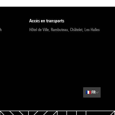
accès en transports
9h
Hôtel de Ville, Rambuteau, Châtelet, Les Halles
🇫🇷
FR