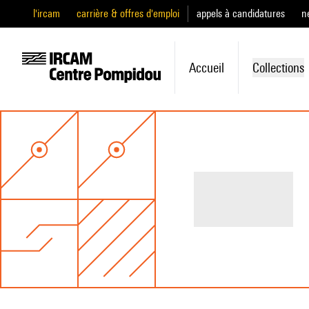
l'ircam
carrière & offres d'emploi
appels à candidatures
n
Accueil
Collections