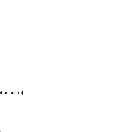
et orchestre)
e