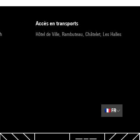
accès en transports
9h
Hôtel de Ville, Rambuteau, Châtelet, Les Halles
🇫🇷
FR