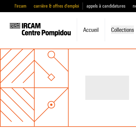
l'ircam
carrière & offres d'emploi
appels à candidatures
n
Accueil
Collections