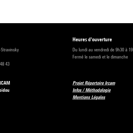
heures d'ouverture
r-Stravinsky
Du lundi au vendredi de 9h30 à 1
Fermé le samedi et le dimanche
 48 43
’IRCAM
Projet Répertoire Ircam
pidou
Infos / Méthodologie
Mentions Légales