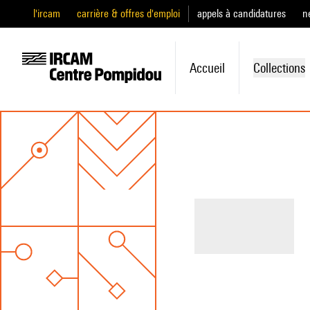
l'ircam
carrière & offres d'emploi
appels à candidatures
n
Accueil
Collections