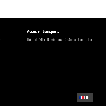
accès en transports
9h
Hôtel de Ville, Rambuteau, Châtelet, Les Halles
🇫🇷
FR