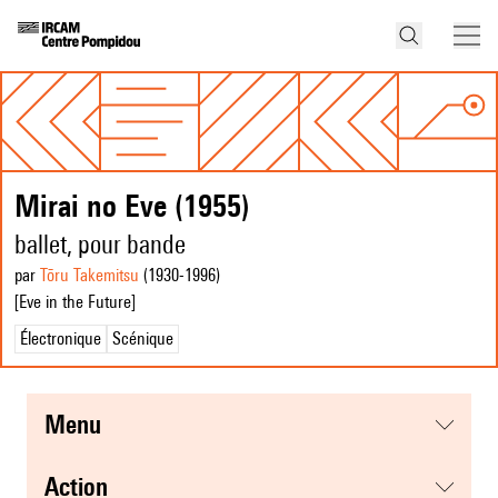
Mirai no Eve (1955)
ballet, pour bande
par
Tōru Takemitsu
(1930
-1996
)
[Eve in the Future]
Électronique
Scénique
menu
action