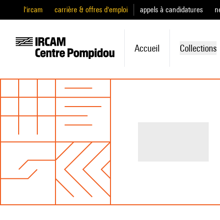
l'ircam
carrière & offres d'emploi
appels à candidatures
n
Accueil
Collections