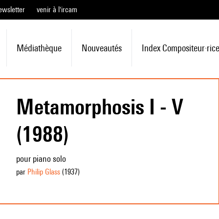
ewsletter
venir à l'ircam
Médiathèque
Nouveautés
Index Compositeur·ric
Metamorphosis I - V
(1988)
pour piano solo
par
Philip Glass
(1937
)