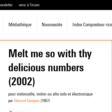
ewsletter
venir à l'ircam
Médiathèque
Nouveautés
Index Compositeur·ric
Melt me so with thy
delicious numbers
(2002)
pour violoncelle, violon ou alto solo et électronique
par
Edmund Campion
(1957
)