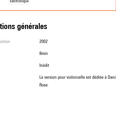
Électronique
tions générales
sition
2002
8min
Inédit
la version pour violoncelle est dédiée à Danielle DeGruttola et la version pour alto est dédiée à Ellen Ruth
Rose.