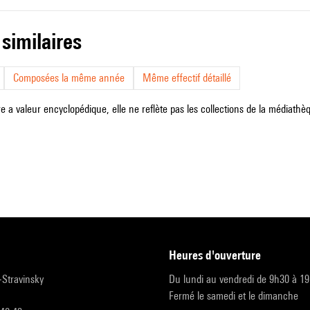
 similaires
Composées la même année
Même effectif détaillé
e a valeur encyclopédique, elle ne reflète pas les collections de la médiathèqu
heures d'ouverture
r-Stravinsky
Du lundi au vendredi de 9h30 à 1
Fermé le samedi et le dimanche