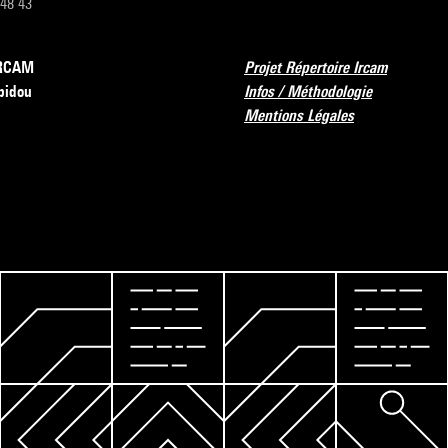
 48 43
’IRCAM
Projet Répertoire Ircam
pidou
Infos / Méthodologie
Mentions Légales