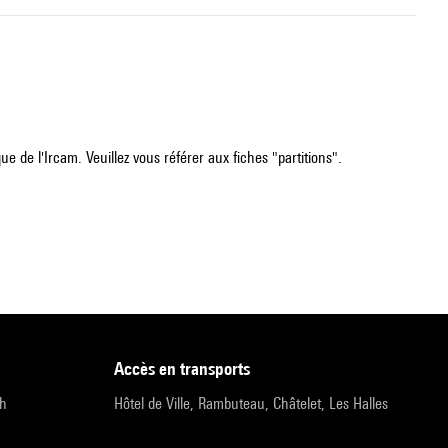
e de l'Ircam. Veuillez vous référer aux fiches "partitions".
accès en transports
9h
Hôtel de Ville, Rambuteau, Châtelet, Les Halles