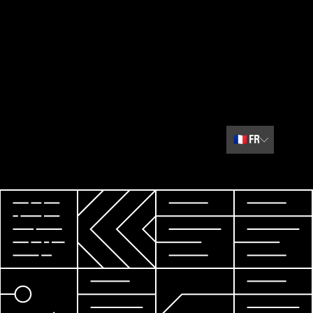
🇫🇷
FR