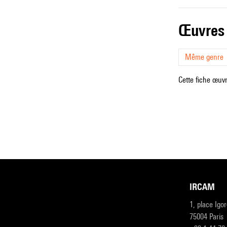
œuvres
Même genre
Cette fiche œuvr
IRCAM
1, place Igo
75004 Paris