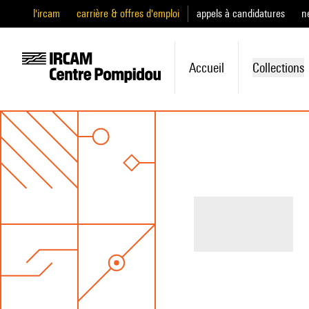
l'ircam
carrière & offres d'emploi
appels à candidatures
n
Accueil
Collections