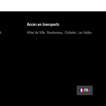
accès en transports
9h
Hôtel de Ville, Rambuteau, Châtelet, Les Halles
🇫🇷
FR