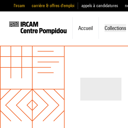
l'ircam
carrière & offres d'emploi
appels à candidatures
n
Accueil
Collections