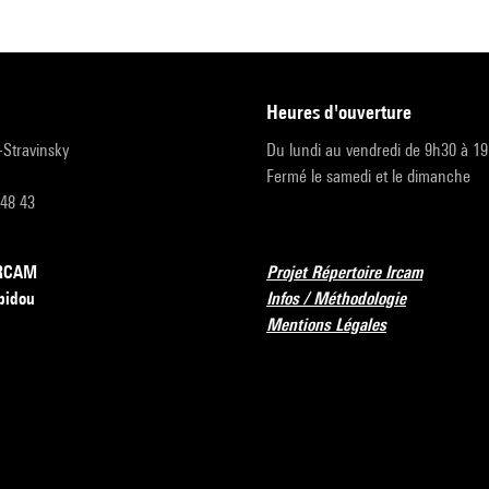
heures d'ouverture
r-Stravinsky
Du lundi au vendredi de 9h30 à 1
Fermé le samedi et le dimanche
 48 43
’IRCAM
Projet Répertoire Ircam
pidou
Infos / Méthodologie
Mentions Légales