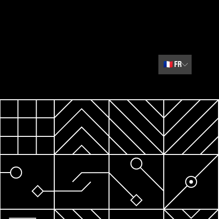
🇫🇷
FR