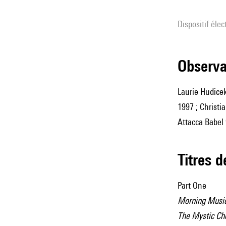
Dispositif éle
observ
Laurie Hudicek
1997 ; Christ
Attacca Babel 
Titres 
Part One
Morning Music 
The Mystic Cho