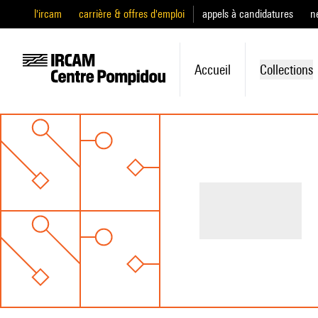
l'ircam
carrière & offres d'emploi
appels à candidatures
n
Accueil
Collections