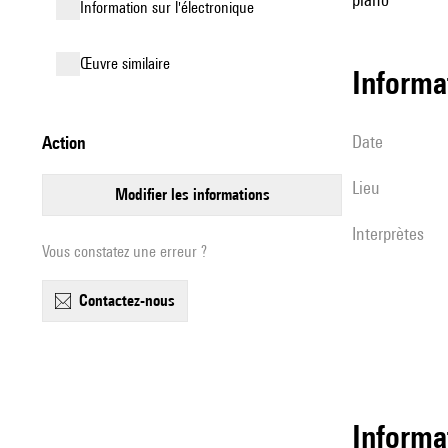
Information sur l'électronique
œuvre similaire
informa
date
action
lieu
modifier les informations
interprètes
Vous constatez une erreur ?
contactez-nous
Informa