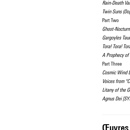
Rain-Death Vari
Twin Suns (Do
Part Two
Ghost-Nocturne
Gargoyles Tauru
Tora! Tora! Tor
A Prophecy of
Part Three
Cosmic Wind Li
Voices from "C
Litany of the G
Agnus Dei [SY
œuvres