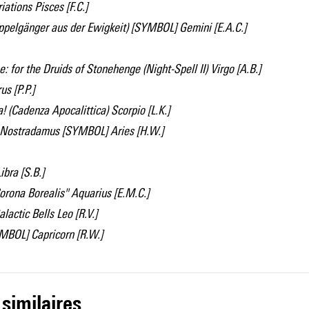
ations Pisces [F.C.]
ppelgänger aus der Ewigkeit) [SYMBOL] Gemini [E.A.C.]
: for the Druids of Stonehenge (Night-Spell II) Virgo [A.B.]
s [P.P.]
a! (Cadenza Apocalittica) Scorpio [L.K.]
 Nostradamus [SYMBOL] Aries [H.W.]
bra [S.B.]
orona Borealis" Aquarius [E.M.C.]
alactic Bells Leo [R.V.]
MBOL] Capricorn [R.W.]
 similaires