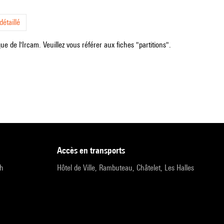
étaillé
e de l'Ircam. Veuillez vous référer aux fiches "partitions".
accès en transports
9h
Hôtel de Ville, Rambuteau, Châtelet, Les Halles