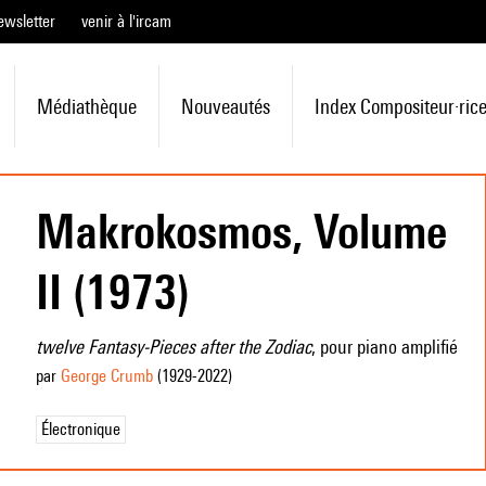
ewsletter
venir à l'ircam
Médiathèque
Nouveautés
Index Compositeur·ric
Makrokosmos, Volume
II (1973)
twelve Fantasy-Pieces after the Zodiac
, pour piano amplifié
par
George Crumb
(1929
-2022
)
Électronique