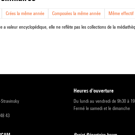
Crées la même année
Composées la même année
Même effectif d
e a valeur encyclopédique, elle ne reflète pas les collections de la médiathèqu
heures d'ouverture
r-Stravinsky
Du lundi au vendredi de 9h30 à 1
Fermé le samedi et le dimanche
 48 43
’IRCAM
Projet Répertoire Ircam