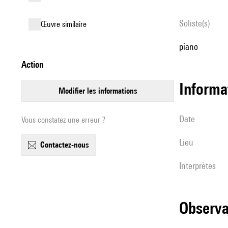
Soliste(s)
œuvre similaire
piano
action
informa
modifier les informations
date
Vous constatez une erreur ?
lieu
contactez-nous
interprètes
observ