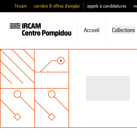
l'ircam
carrière & offres d'emploi
appels à candidatures
n
Accueil
Collections