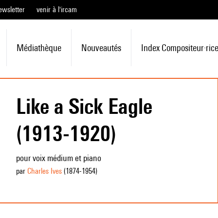
ewsletter
venir à l'ircam
Médiathèque
Nouveautés
Index Compositeur·ric
Like a Sick Eagle
(1913-1920)
pour voix médium et piano
par
Charles Ives
(1874
-1954
)