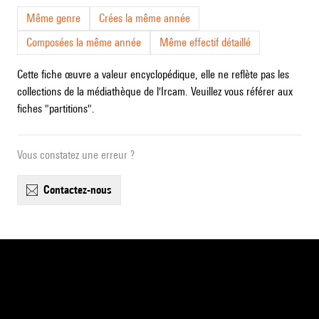
Même genre
Crées la même année
Composées la même année
Même effectif détaillé
Cette fiche œuvre a valeur encyclopédique, elle ne reflète pas les
collections de la médiathèque de l'Ircam. Veuillez vous référer aux
fiches "partitions".
Vous constatez une erreur ?
contactez-nous