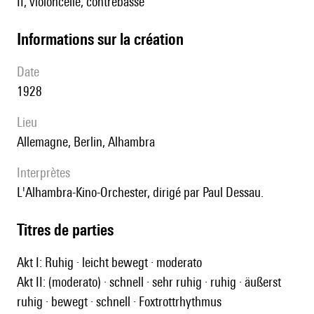
II, violoncelle, contrebasse
informations sur la création
date
1928
lieu
Allemagne, Berlin, Alhambra
interprètes
l'Alhambra-Kino-Orchester, dirigé par Paul Dessau.
Titres de parties
Akt I: Ruhig · leicht bewegt · moderato
Akt II: (moderato) · schnell · sehr ruhig · ruhig · äußerst
ruhig · bewegt · schnell · Foxtrottrhythmus