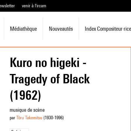
ewsletter
venir à l'ircam
Médiathèque
Nouveautés
Index Compositeur·ric
Kuro no higeki -
Tragedy of Black
(1962)
musique de scène
par
Tōru Takemitsu
(1930
-1996
)