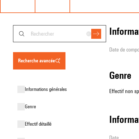
informa
date de compo
recherche avancée
genre
informations générales
Effectif non sp
genre
informa
effectif détaillé
date