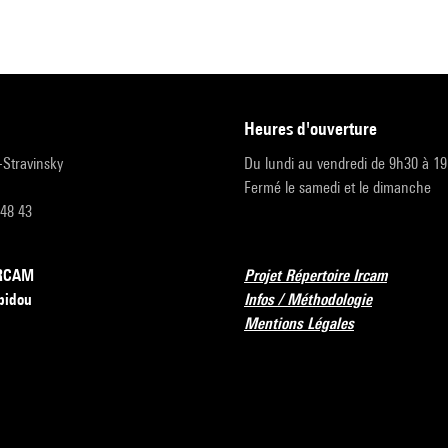
heures d'ouverture
r-Stravinsky
Du lundi au vendredi de 9h30 à 1
Fermé le samedi et le dimanche
 48 43
’IRCAM
Projet Répertoire Ircam
pidou
Infos / Méthodologie
Mentions Légales