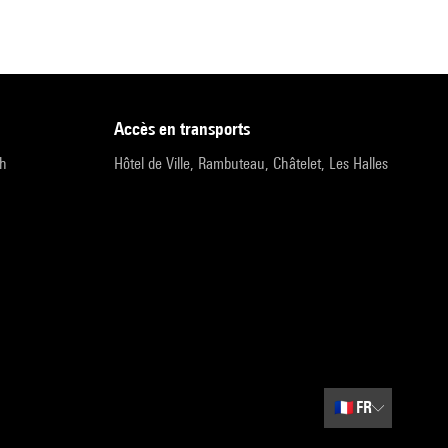
accès en transports
9h
Hôtel de Ville, Rambuteau, Châtelet, Les Halles
🇫🇷
FR