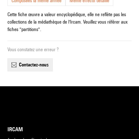
Composées la même année
Même effectif détaillé
Cette fiche œuvre a valeur encyclopédique, elle ne reflète pas les
collections de la médiathèque de l'Ircam. Veuillez vous référer aux
fiches "partitions".
Vous constatez une erreur ?
contactez-nous
IRCAM