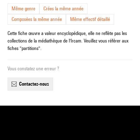
Même genre
Crées la même année
Composées la même année
Même effectif détaillé
Cette fiche œuvre a valeur encyclopédique, elle ne reflète pas les
collections de la médiathèque de l'Ircam. Veuillez vous référer aux
fiches "partitions".
Vous constatez une erreur ?
contactez-nous