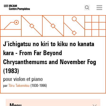
J˚ichigatsu no kiri to kiku no kanata
kara - From Far Beyond
Chrysanthemums and November Fog
(1983)
pour violon et piano
par
Tōru Takemitsu
(1930
-1996
)
menu