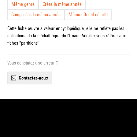
Même genre
Crées la même année
Composées la même année
Même effectif détaillé
Cette fiche œuvre a valeur encyclopédique, elle ne reflète pas les
collections de la médiathèque de l'Ircam. Veuillez vous référer aux
fiches "partitions".
Vous constatez une erreur ?
contactez-nous