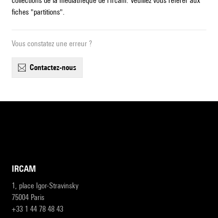
collections de la médiathèque de l'Ircam. Veuillez vous référer aux
fiches "partitions".
Vous constatez une erreur ?
contactez-nous
IRCAM
1, place Igor-Stravinsky
75004 Paris
+33 1 44 78 48 43