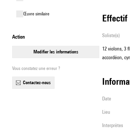
œuvre similaire
effectif
Soliste(s)
action
12 violons, 3 
modifier les informations
accordéon, cym
Vous constatez une erreur ?
informa
contactez-nous
date
lieu
interprètes