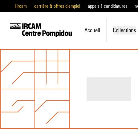
l'ircam
carrière & offres d'emploi
appels à candidatures
n
Accueil
Collections