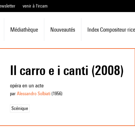
ewsletter
venir à l'ircam
Médiathèque
Nouveautés
Index Compositeur·ric
Il carro e i canti (2008)
opéra en un acte
par
Alessandro Solbiati
(1956
)
Scénique