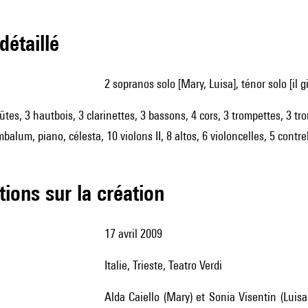
 détaillé
2 sopranos solo [Mary, Luisa], ténor solo [il
flûtes, 3 hautbois, 3 clarinettes, 3 bassons, 4 cors, 3 trompettes, 3 
balum, piano, célesta, 10 violons II, 8 altos, 6 violoncelles, 5 contr
tions sur la création
17 avril 2009
Italie, Trieste, Teatro Verdi
Alda Caiello (Mary) et Sonia Visentin (Luisa) : sopranos, Gianluca Bocchino (il giovane) : ténor, Maurizio