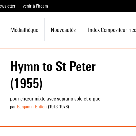
ewsletter
venir à l'ircam
Médiathèque
Nouveautés
Index Compositeur·ric
Hymn to St Peter
(1955)
pour chœur mixte avec soprano solo et orgue
par
Benjamin Britten
(1913
-1976
)