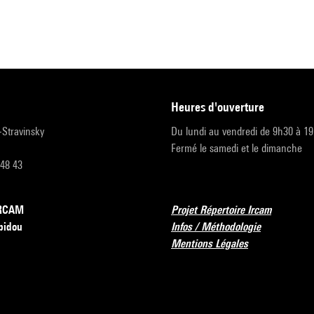
heures d'ouverture
r-Stravinsky
Du lundi au vendredi de 9h30 à 1
Fermé le samedi et le dimanche
 48 43
’IRCAM
Projet Répertoire Ircam
pidou
Infos / Méthodologie
Mentions Légales