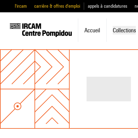
l'ircam
carrière & offres d'emploi
appels à candidatures
n
Accueil
Collections