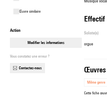
Musique vocale
œuvre similaire
effectif
action
Soliste(s)
modifier les informations
orgue
Vous constatez une erreur ?
œuvres
contactez-nous
Même genre
Cette fiche œuvr