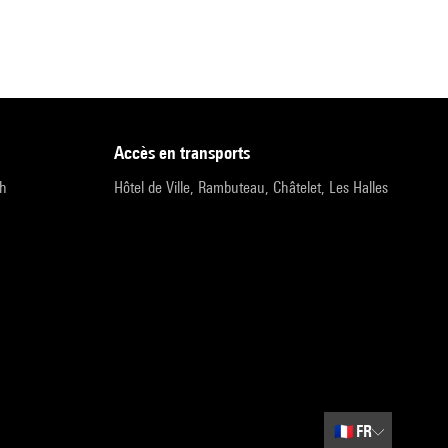
accès en transports
9h
Hôtel de Ville, Rambuteau, Châtelet, Les Halles
🇫🇷
FR