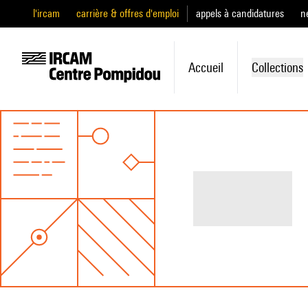
l'ircam
carrière & offres d'emploi
appels à candidatures
n
Accueil
Collections