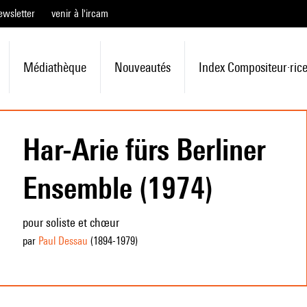
ewsletter
venir à l'ircam
Médiathèque
Nouveautés
Index Compositeur·ric
Har-Arie fürs Berliner
Ensemble (1974)
pour soliste et chœur
par
Paul Dessau
(1894
-1979
)