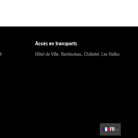
accès en transports
9h
Hôtel de Ville, Rambuteau, Châtelet, Les Halles
🇫🇷
FR