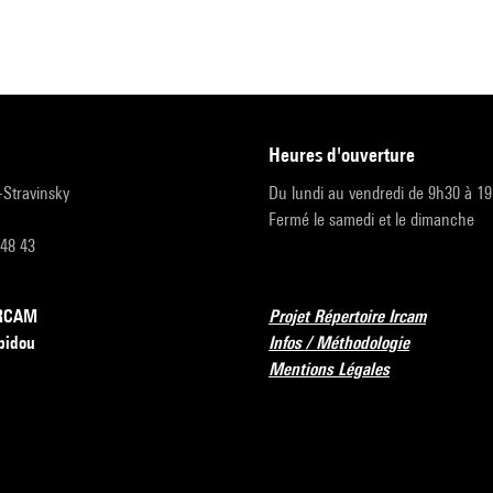
heures d'ouverture
r-Stravinsky
Du lundi au vendredi de 9h30 à 1
Fermé le samedi et le dimanche
 48 43
’IRCAM
Projet Répertoire Ircam
pidou
Infos / Méthodologie
Mentions Légales