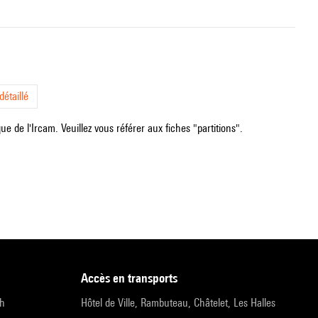
étaillé
e de l'Ircam. Veuillez vous référer aux fiches "partitions".
accès en transports
9h
Hôtel de Ville, Rambuteau, Châtelet, Les Halles