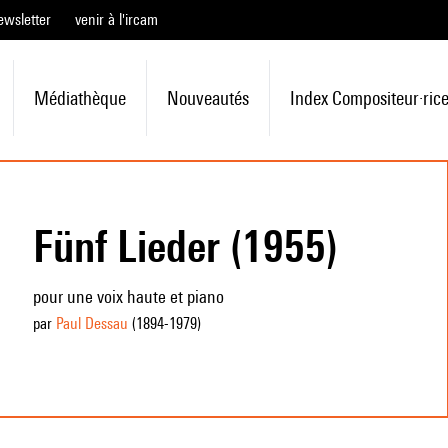
ewsletter
venir à l'ircam
Médiathèque
Nouveautés
Index Compositeur·ric
Fünf Lieder (1955)
pour une voix haute et piano
par
Paul Dessau
(1894
-1979
)