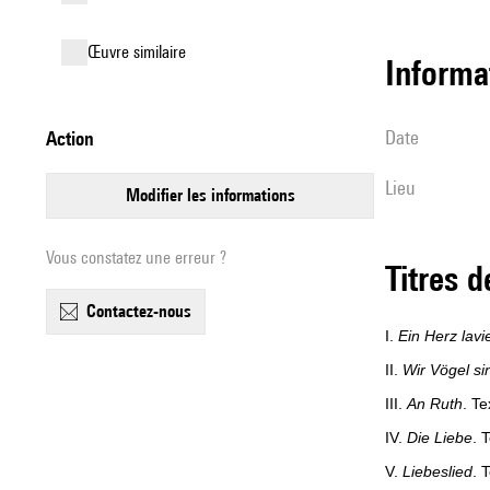
œuvre similaire
informa
date
action
lieu
modifier les informations
Vous constatez une erreur ?
Titres 
contactez-nous
I.
Ein Herz lavie
II.
Wir Vögel si
III.
An Ruth
. T
IV.
Die Liebe
. 
V.
Liebeslied
. 