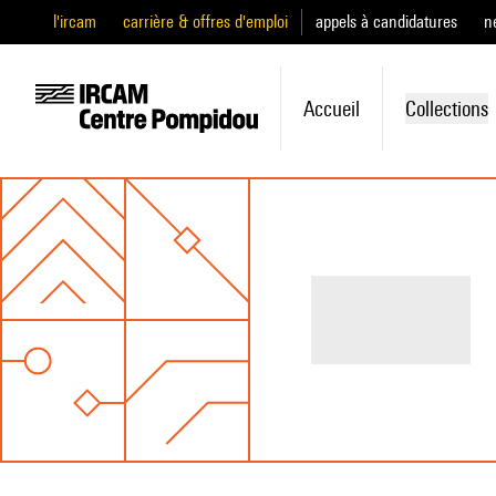
l'ircam
carrière & offres d'emploi
appels à candidatures
n
Accueil
Collections