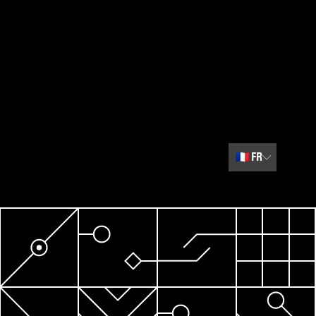
🇫🇷
FR