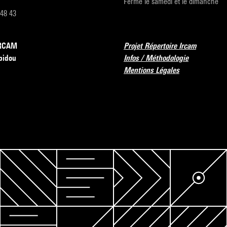
Fermé le samedi et le dimanche
 48 43
’IRCAM
Projet Répertoire Ircam
pidou
Infos / Méthodologie
Mentions Légales