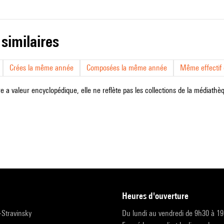
 similaires
Crées la même année
Composées la même année
Même effectif d
e a valeur encyclopédique, elle ne reflète pas les collections de la médiathèqu
heures d'ouverture
r-Stravinsky
Du lundi au vendredi de 9h30 à 1