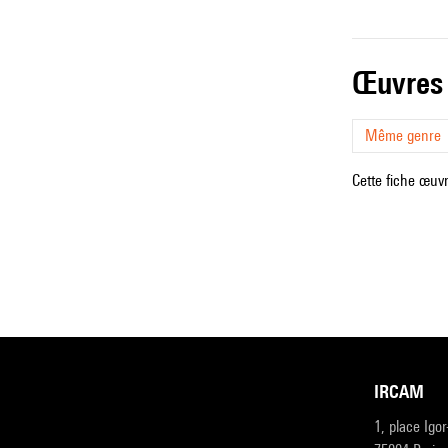
œuvres
Même genre
Cette fiche œuvr
IRCAM
1, place Igo