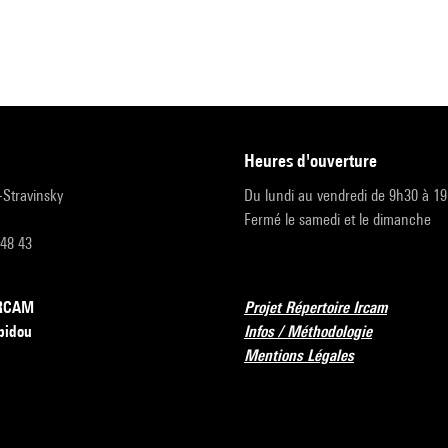
heures d'ouverture
r-Stravinsky
Du lundi au vendredi de 9h30 à 1
Fermé le samedi et le dimanche
 48 43
’IRCAM
Projet Répertoire Ircam
pidou
Infos / Méthodologie
Mentions Légales