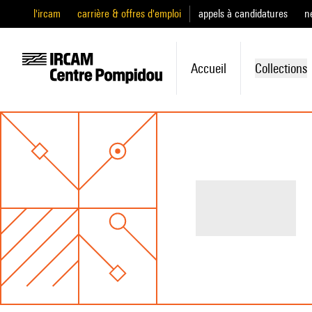
l'ircam
carrière & offres d'emploi
appels à candidatures
n
Accueil
Collections