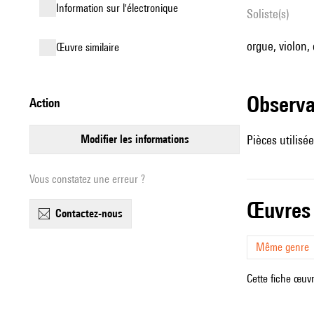
Information sur l'électronique
Soliste(s)
orgue, violon, 
œuvre similaire
observ
action
modifier les informations
Pièces utilisé
Vous constatez une erreur ?
œuvres
contactez-nous
Même genre
Cette fiche œuvr