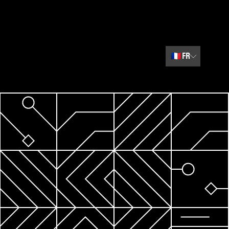
🇫🇷
FR