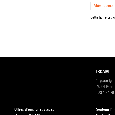
Même genre
Cette fiche œuvr
IRCAM
1, place Igo
75004 Paris
+33 1 44 78
Offres d’emploi et stages
Soutenir l