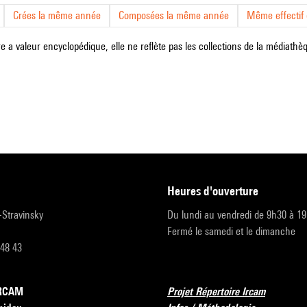
Crées la même année
Composées la même année
Même effectif d
e a valeur encyclopédique, elle ne reflète pas les collections de la médiathèqu
heures d'ouverture
r-Stravinsky
Du lundi au vendredi de 9h30 à 1
Fermé le samedi et le dimanche
 48 43
’IRCAM
Projet Répertoire Ircam