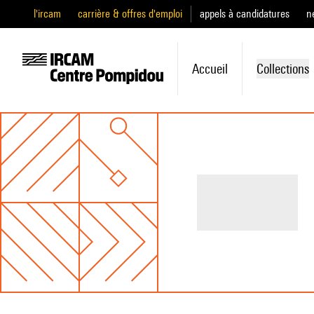
l'ircam
carrière & offres d'emploi
appels à candidatures
n
Accueil
Collections