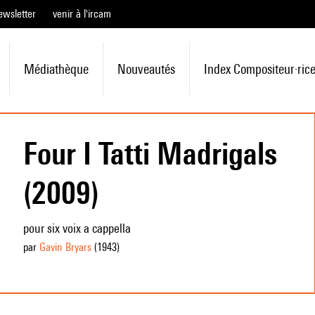
ewsletter
venir à l'ircam
Médiathèque
Nouveautés
Index Compositeur·ric
Four I Tatti Madrigals
(2009)
pour six voix a cappella
par
Gavin Bryars
(1943
)