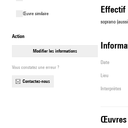
effectif
œuvre similaire
soprano (aussi
action
informa
modifier les informations
date
Vous constatez une erreur ?
lieu
contactez-nous
interprètes
œuvres