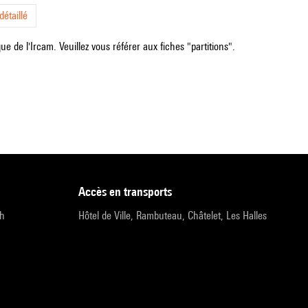
étaillé
e de l'Ircam. Veuillez vous référer aux fiches "partitions".
accès en transports
9h
Hôtel de Ville, Rambuteau, Châtelet, Les Halles