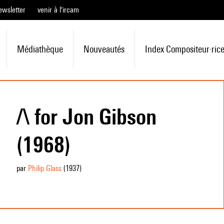
ewsletter
venir à l'ircam
Médiathèque
Nouveautés
Index Compositeur·ric
/\ for Jon Gibson
(1968)
par
Philip Glass
(1937
)