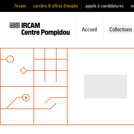
l'ircam
carrière & offres d'emploi
appels à candidatures
n
Accueil
Collections