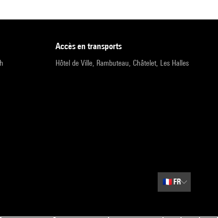
accès en transports
9h
Hôtel de Ville, Rambuteau, Châtelet, Les Halles
🇫🇷
FR