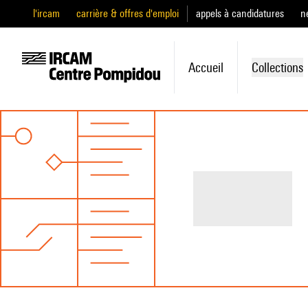
l'ircam
carrière & offres d'emploi
appels à candidatures
n
Accueil
Collections