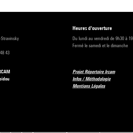
heures d'ouverture
r-Stravinsky
Du lundi au vendredi de 9h30 à 1
Fermé le samedi et le dimanche
 48 43
’IRCAM
Projet Répertoire Ircam
pidou
Infos / Méthodologie
Mentions Légales