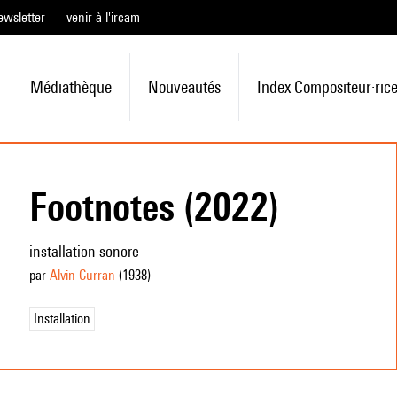
ewsletter
venir à l'ircam
Médiathèque
Nouveautés
Index Compositeur·ric
Footnotes (2022)
installation sonore
par
Alvin Curran
(1938
)
Installation