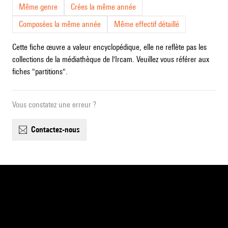
Même genre
Crées la même année
Composées la même année
Même effectif détaillé
Cette fiche œuvre a valeur encyclopédique, elle ne reflète pas les
collections de la médiathèque de l'Ircam. Veuillez vous référer aux
fiches "partitions".
Vous constatez une erreur ?
contactez-nous