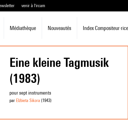
ewsletter
venir à l'ircam
Médiathèque
Nouveautés
Index Compositeur·ric
Eine kleine Tagmusik
(1983)
pour sept instruments
par
Elżbieta Sikora
(1943
)