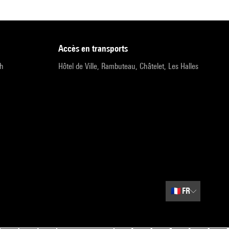
accès en transports
9h
Hôtel de Ville, Rambuteau, Châtelet, Les Halles
🇫🇷
FR