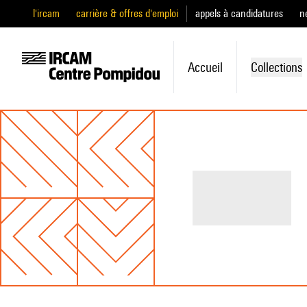
l'ircam
carrière & offres d'emploi
appels à candidatures
n
Accueil
Collections