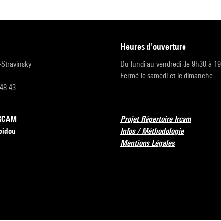
heures d'ouverture
r-Stravinsky
Du lundi au vendredi de 9h30 à 1
Fermé le samedi et le dimanche
 48 43
’IRCAM
Projet Répertoire Ircam
pidou
Infos / Méthodologie
Mentions Légales