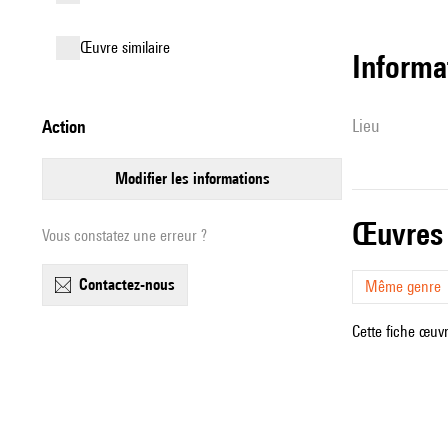
œuvre similaire
informa
lieu
action
modifier les informations
œuvres
Vous constatez une erreur ?
contactez-nous
Même genre
Cette fiche œuvr