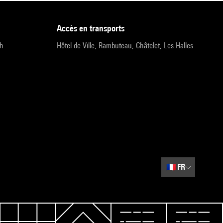
accès en transports
9h
Hôtel de Ville, Rambuteau, Châtelet, Les Halles
🇫🇷
FR