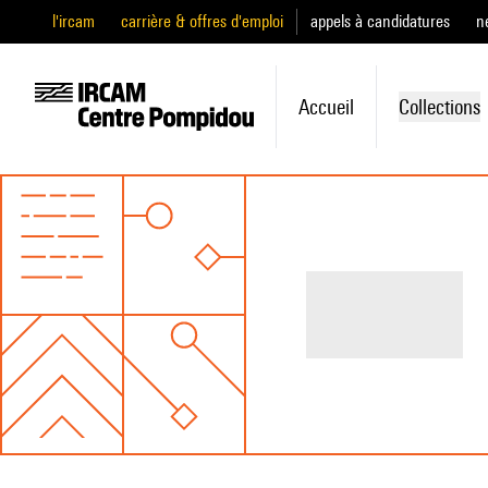
l'ircam
carrière & offres d'emploi
appels à candidatures
n
Accueil
Collections