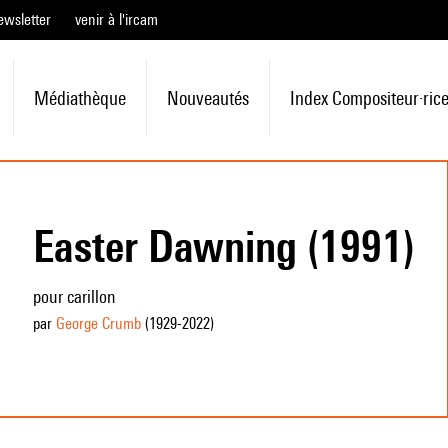
ewsletter
venir à l'ircam
Médiathèque
Nouveautés
Index Compositeur·ric
Easter Dawning (1991)
pour carillon
par
George Crumb
(1929
-2022
)