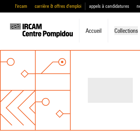
l'ircam
carrière & offres d'emploi
appels à candidatures
n
Accueil
Collections