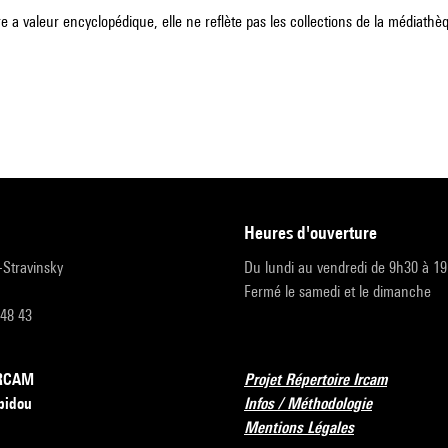
e a valeur encyclopédique, elle ne reflète pas les collections de la médiathèqu
heures d'ouverture
r-Stravinsky
Du lundi au vendredi de 9h30 à 1
Fermé le samedi et le dimanche
 48 43
’IRCAM
Projet Répertoire Ircam
pidou
Infos / Méthodologie
Mentions Légales