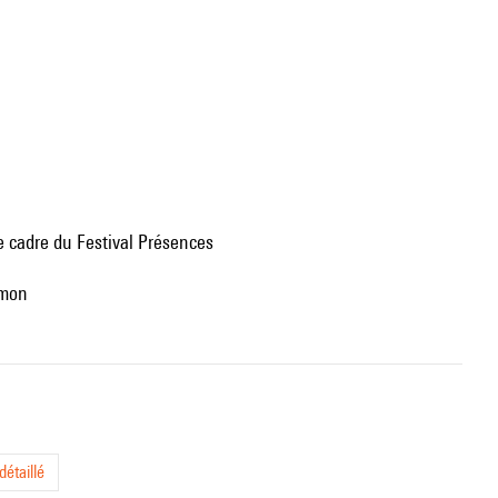
e cadre du Festival Présences
amon
étaillé