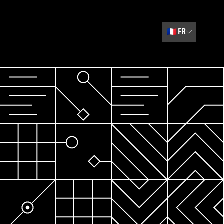
🇫🇷
FR