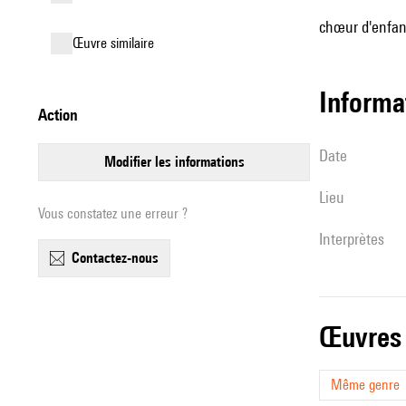
chœur d'enfan
œuvre similaire
informa
action
date
modifier les informations
lieu
Vous constatez une erreur ?
interprètes
contactez-nous
œuvres
Même genre