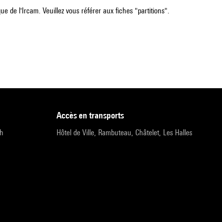
e de l'Ircam. Veuillez vous référer aux fiches "partitions".
accès en transports
9h
Hôtel de Ville, Rambuteau, Châtelet, Les Halles