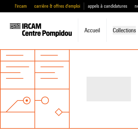
l'ircam
carrière & offres d'emploi
appels à candidatures
n
Accueil
Collections