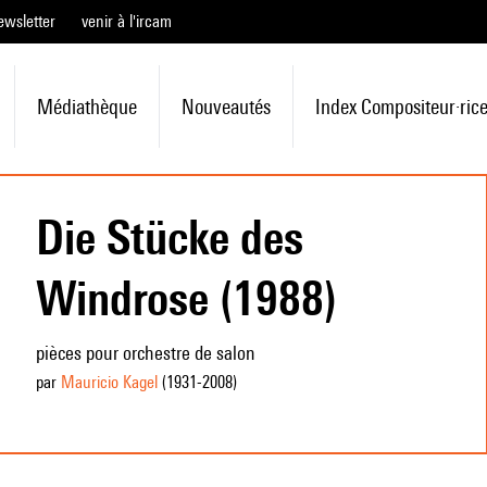
ewsletter
venir à l'ircam
Médiathèque
Nouveautés
Index Compositeur·ric
Die Stücke des
Windrose (1988)
pièces pour orchestre de salon
par
Mauricio Kagel
(1931
-2008
)