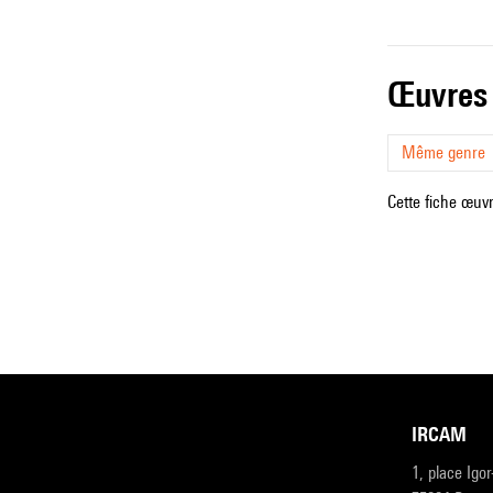
œuvres
Même genre
Cette fiche œuvr
IRCAM
1, place Igo