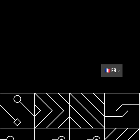
🇫🇷
FR