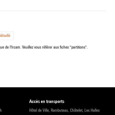
étaillé
e de l'Ircam. Veuillez vous référer aux fiches "partitions".
accès en transports
9h
Hôtel de Ville, Rambuteau, Châtelet, Les Halles