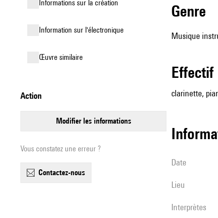
informations sur la création
genre
Information sur l'électronique
Musique instr
œuvre similaire
effectif
clarinette, pia
action
modifier les informations
informa
Vous constatez une erreur ?
date
contactez-nous
lieu
interprètes