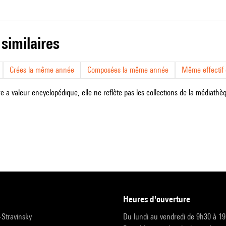
 similaires
Crées la même année
Composées la même année
Même effectif d
e a valeur encyclopédique, elle ne reflète pas les collections de la médiathèqu
heures d'ouverture
r-Stravinsky
Du lundi au vendredi de 9h30 à 1