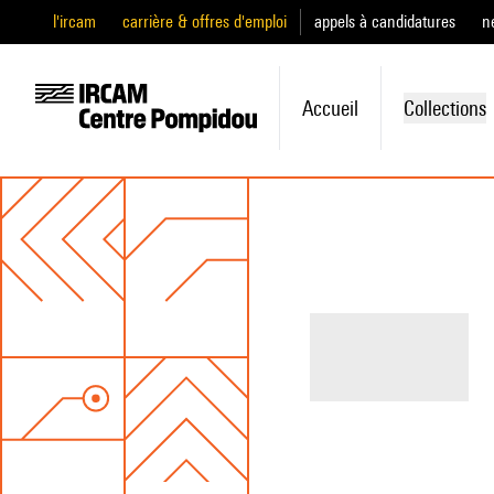
l'ircam
carrière & offres d'emploi
appels à candidatures
n
Accueil
Collections