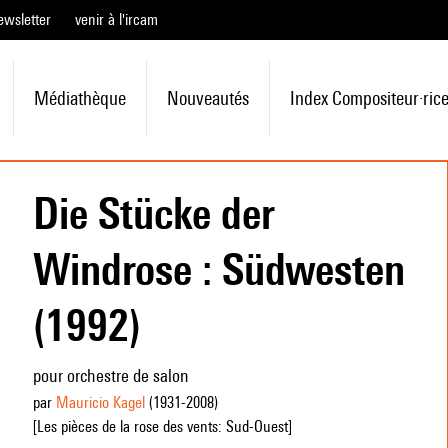
ewsletter
venir à l'ircam
Médiathèque
Nouveautés
Index Compositeur·ric
Die Stücke der
Windrose : Südwesten
(1992)
pour orchestre de salon
par
Mauricio Kagel
(1931
-2008
)
[Les pièces de la rose des vents: Sud-Ouest]