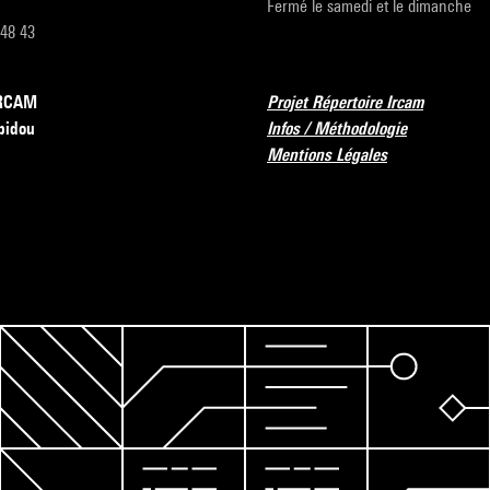
Fermé le samedi et le dimanche
 48 43
’IRCAM
Projet Répertoire Ircam
pidou
Infos / Méthodologie
Mentions Légales