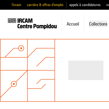
l'ircam
carrière & offres d'emploi
appels à candidatures
n
Accueil
Collections