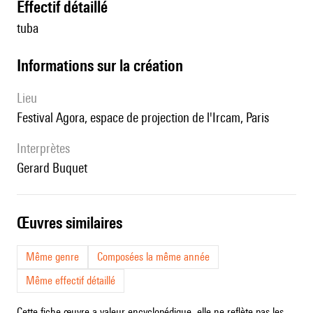
effectif détaillé
tuba
informations sur la création
lieu
festival Agora, espace de projection de l'Ircam, Paris
interprètes
Gerard Buquet
œuvres similaires
Même genre
Composées la même année
Même effectif détaillé
Cette fiche œuvre a valeur encyclopédique, elle ne reflète pas les