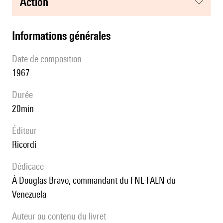
action
informations générales
date de composition
1967
durée
20min
éditeur
Ricordi
Dédicace
à Douglas Bravo, commandant du FNL-FALN du
Venezuela
Auteur ou contenu du livret