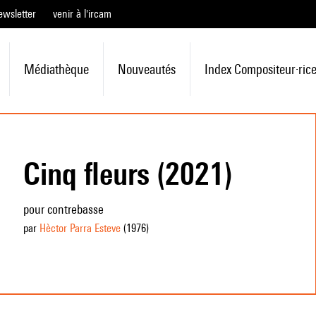
ewsletter
venir à l'ircam
Médiathèque
Nouveautés
Index Compositeur·ric
Cinq fleurs (2021)
pour contrebasse
par
Hèctor Parra Esteve
(1976
)