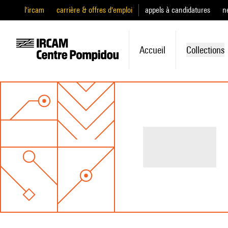
l'ircam
carrière & offres d'emploi
appels à candidatures
n
Accueil
Collections