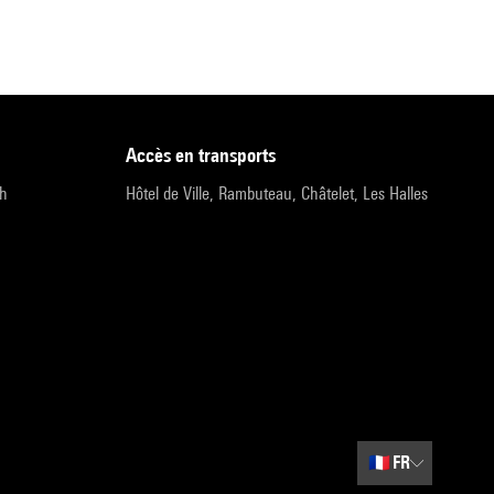
accès en transports
9h
Hôtel de Ville, Rambuteau, Châtelet, Les Halles
🇫🇷
FR