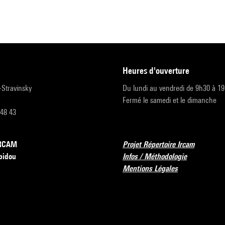
heures d'ouverture
r-Stravinsky
Du lundi au vendredi de 9h30 à 1
Fermé le samedi et le dimanche
 48 43
’IRCAM
Projet Répertoire Ircam
pidou
Infos / Méthodologie
Mentions Légales