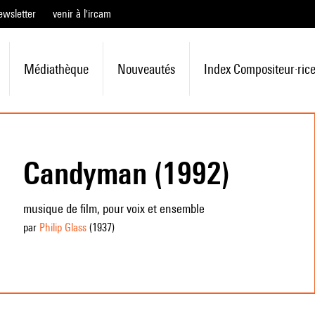
ewsletter
venir à l'ircam
Médiathèque
Nouveautés
Index Compositeur·ric
Candyman (1992)
musique de film, pour voix et ensemble
par
Philip Glass
(1937
)