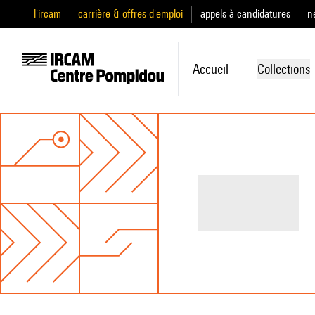
l'ircam
carrière & offres d'emploi
appels à candidatures
n
Accueil
Collections