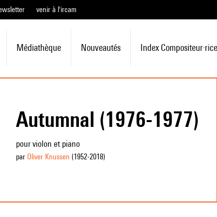
ewsletter
venir à l'ircam
Médiathèque
Nouveautés
Index Compositeur·ric
Autumnal (1976-1977)
pour violon et piano
par
Oliver Knussen
(1952
-2018
)