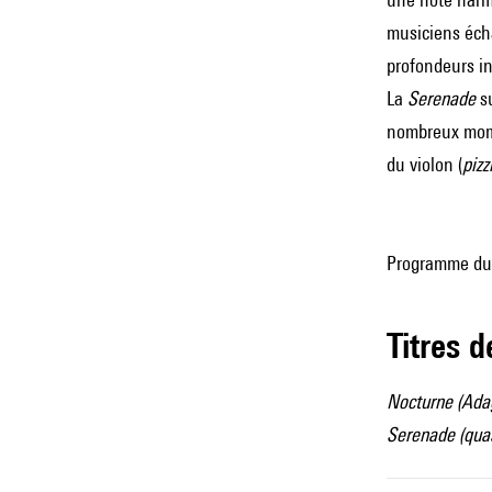
musiciens écha
profondeurs in
La
Serenade
su
nombreux momen
du violon (
pizz
Programme du c
Titres 
Nocturne (Ada
Serenade (quas