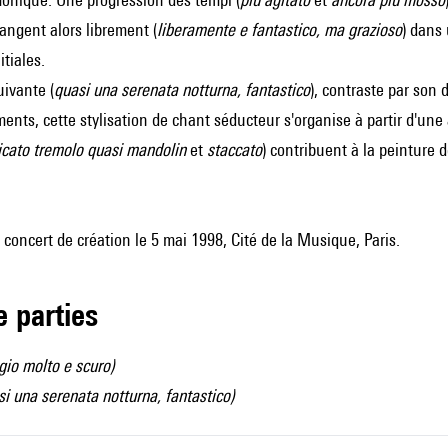
ngent alors librement (
liberamente e fantastico, ma grazioso
) dans 
itiales.
ivante (
quasi una serenata notturna, fantastico
), contraste par son
ts, cette stylisation de chant séducteur s'organise à partir d'une 
icato tremolo quasi mandolin
et
staccato
) contribuent à la peinture 
oncert de création le 5 mai 1998, Cité de la Musique, Paris.
de parties
gio molto e scuro)
i una serenata notturna, fantastico)