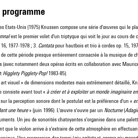
de programme
es Etats-Unis (1975) Knussen compose une série d'œuvres qui le pla
mnal
est le premier volet d'un triptyque qui voit le jour au cours de 
 16, 1977-1978 ; 3.
Cantata
pour hautbois et trio à cordes op. 15, 19
e de cette période presque entièrement consacrée à la musique de c
 (avec notamment deux opéras écrits en collaboration avec Maurice 
et
Higglety Pigglety-Pop!
1983-85).
« art visuel » de dimensions modestes mais extrêmement détaillé, Kn
e consiste avant tout «
à créer et à exploiter un monde imaginaire e
n sur la perception sonore dont le postulat est la préférence d'un «
en
dant une heure
» (juin 1996). L'œuvre s'ouvre par un
Nocturne
(
Adagio
ruments. Un jeu de sonorités chatoyantes s'organise dans une pale
t que le violon arrive à s'extraire de cette atmosphère en effectuan
onique. Une progression des tempi (
piu agitato
et
ancora piu mosso