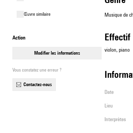
œuvre similaire
Musique de ch
effectif
action
violon, piano
modifier les informations
Vous constatez une erreur ?
informa
contactez-nous
date
lieu
interprètes