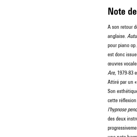
Note 
A son retour d
anglaise.
Autu
pour piano op.
est donc issu
œuvres vocales
Are
, 1979-83 
Attiré par un 
Son esthétiqu
cette réflexio
l'hypnose pen
des deux inst
progressivemen
une note harm