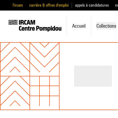
l'ircam
carrière & offres d'emploi
appels à candidatures
n
Accueil
Collections