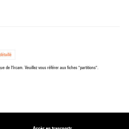
étaillé
e de l'Ircam. Veuillez vous référer aux fiches "partitions".
accès en transports