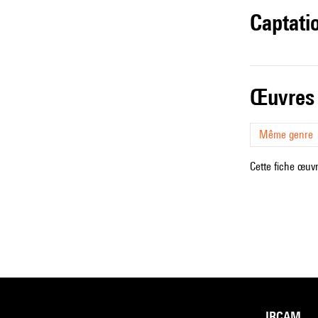
captati
œuvres
Même genre
Cette fiche œuvr
IRCAM