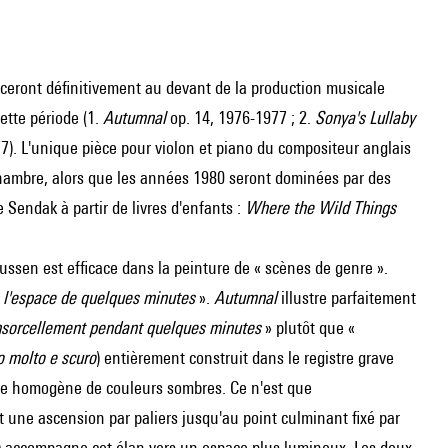
ceront définitivement au devant de la production musicale
cette période (1.
Autumnal
op. 14, 1976-1977 ; 2.
Sonya's Lullaby
77). L'unique pièce pour violon et piano du compositeur anglais
hambre, alors que les années 1980 seront dominées par des
Sendak à partir de livres d'enfants :
Where the Wild Things
ussen est efficace dans la peinture de « scènes de genre ».
n l'espace de quelques minutes
».
Autumnal
illustre parfaitement
sorcellement pendant quelques minutes
» plutôt que «
 molto e scuro
) entièrement construit dans le registre grave
tte homogène de couleurs sombres. Ce n'est que
t une ascension par paliers jusqu'au point culminant fixé par
) accompagne cet élan vers un espace plus lumineux. Les deux