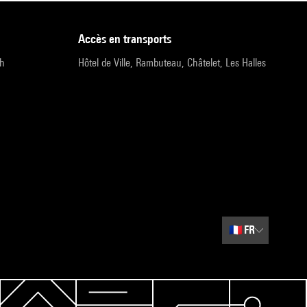
accès en transports
9h
Hôtel de Ville, Rambuteau, Châtelet, Les Halles
🇫🇷
FR