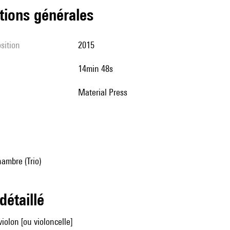
tions générales
sition
2015
14min 48s
Material Press
ambre (Trio)
 détaillé
 violon [ou violoncelle]