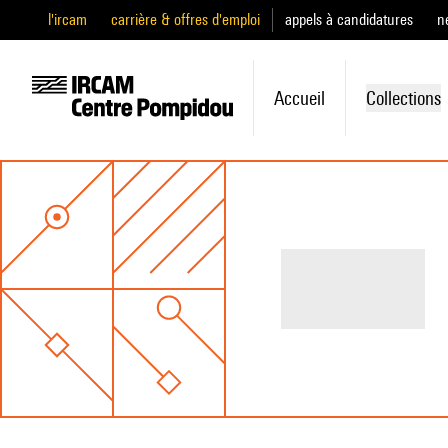
l'ircam
carrière & offres d'emploi
appels à candidatures
n
Accueil
Collections