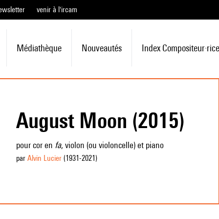
ewsletter
venir à l'ircam
Médiathèque
Nouveautés
Index Compositeur·ric
August Moon (2015)
pour cor en
fa
, violon (ou violoncelle) et piano
par
Alvin Lucier
(1931
-2021
)