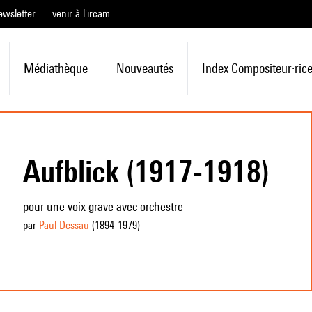
ewsletter
venir à l'ircam
Médiathèque
Nouveautés
Index Compositeur·ric
Aufblick (1917-1918)
pour une voix grave avec orchestre
par
Paul Dessau
(1894
-1979
)