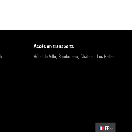
accès en transports
9h
Hôtel de Ville, Rambuteau, Châtelet, Les Halles
🇫🇷
FR