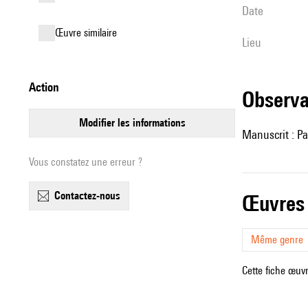
date
œuvre similaire
lieu
action
observ
modifier les informations
Manuscrit : Pa
Vous constatez une erreur ?
contactez-nous
œuvres
Même genre
Cette fiche œuvr