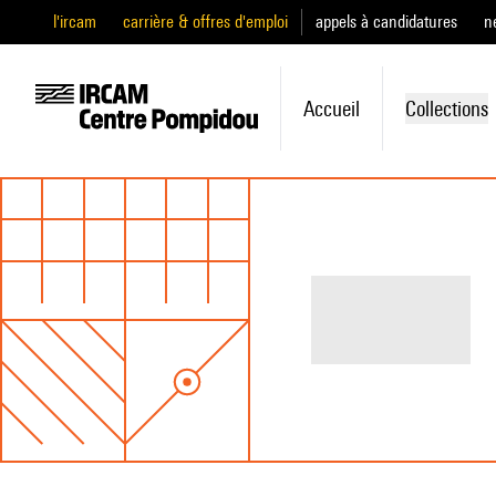
l'ircam
carrière & offres d'emploi
appels à candidatures
n
Accueil
Collections