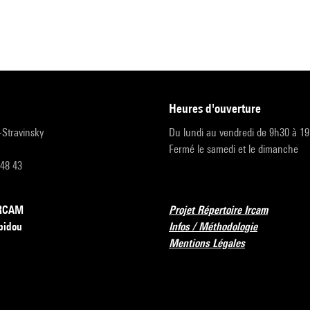
heures d'ouverture
r-Stravinsky
Du lundi au vendredi de 9h30 à 1
Fermé le samedi et le dimanche
 48 43
’IRCAM
Projet Répertoire Ircam
pidou
Infos / Méthodologie
Mentions Légales