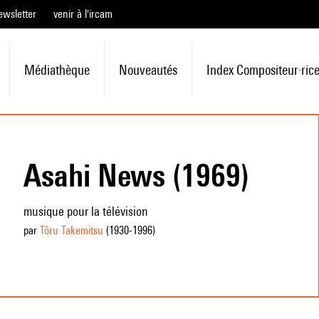
ewsletter
venir à l'ircam
Médiathèque
Nouveautés
Index Compositeur·ric
Asahi News (1969)
musique pour la télévision
par
Tōru Takemitsu
(1930
-1996
)