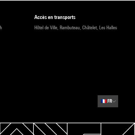
accès en transports
9h
Hôtel de Ville, Rambuteau, Châtelet, Les Halles
🇫🇷
FR