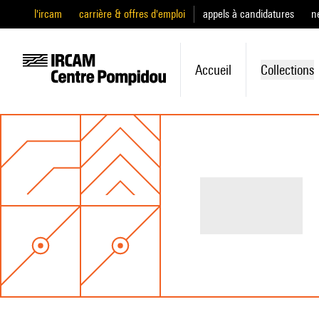
l'ircam
carrière & offres d'emploi
appels à candidatures
n
Accueil
Collections