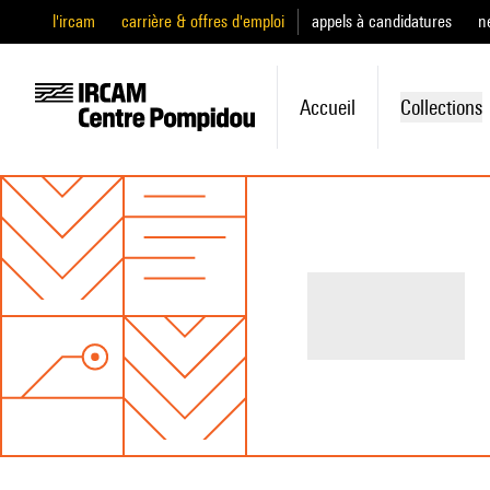
l'ircam
carrière & offres d'emploi
appels à candidatures
n
Accueil
Collections