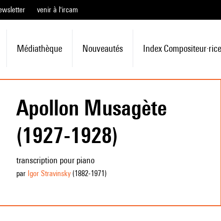
ewsletter
venir à l'ircam
Médiathèque
Nouveautés
Index Compositeur·ric
Apollon Musagète
(1927-1928)
transcription pour piano
par
Igor Stravinsky
(1882
-1971
)