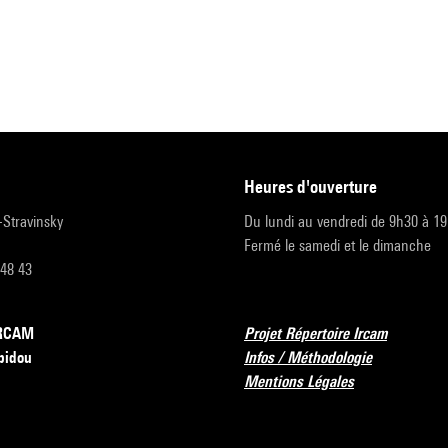
heures d'ouverture
r-Stravinsky
Du lundi au vendredi de 9h30 à 1
Fermé le samedi et le dimanche
 48 43
’IRCAM
Projet Répertoire Ircam
pidou
Infos / Méthodologie
Mentions Légales