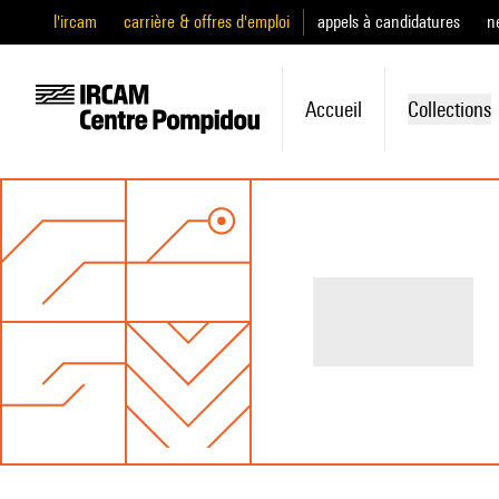
l'ircam
carrière & offres d'emploi
appels à candidatures
n
Accueil
Collections