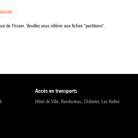
étaillé
e de l'Ircam. Veuillez vous référer aux fiches "partitions".
accès en transports
9h
Hôtel de Ville, Rambuteau, Châtelet, Les Halles