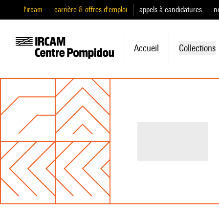
l'ircam
carrière & offres d'emploi
appels à candidatures
n
Accueil
Collections