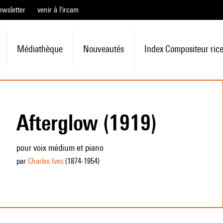
ewsletter
venir à l'ircam
Médiathèque
Nouveautés
Index Compositeur·ric
Afterglow (1919)
pour voix médium et piano
par
Charles Ives
(1874
-1954
)