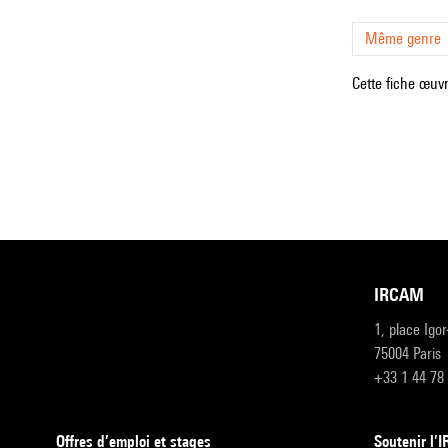
Même genre
Cette fiche œuvr
IRCAM
1, place Igo
75004 Paris
+33 1 44 78
Offres d’emploi et stages
Soutenir l