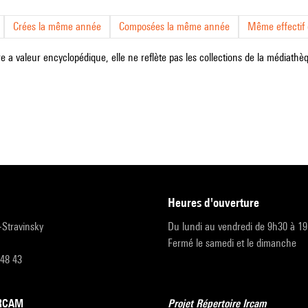
Crées la même année
Composées la même année
Même effectif d
e a valeur encyclopédique, elle ne reflète pas les collections de la médiathèqu
heures d'ouverture
r-Stravinsky
Du lundi au vendredi de 9h30 à 1
Fermé le samedi et le dimanche
 48 43
’IRCAM
Projet Répertoire Ircam