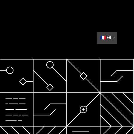
🇫🇷
FR