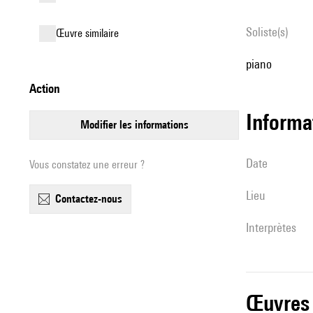
Soliste(s)
œuvre similaire
piano
action
informa
modifier les informations
date
Vous constatez une erreur ?
lieu
contactez-nous
interprètes
œuvres