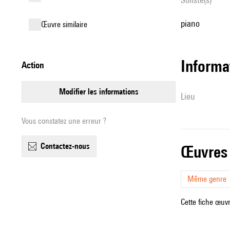
piano
œuvre similaire
informa
action
modifier les informations
lieu
Vous constatez une erreur ?
contactez-nous
œuvres
Même genre
Cette fiche œuvr