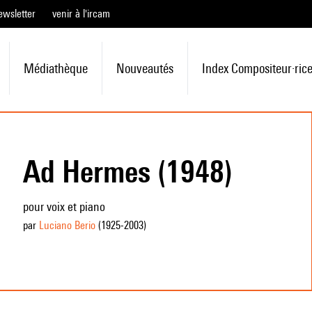
ewsletter
venir à l'ircam
Médiathèque
Nouveautés
Index Compositeur·ric
Ad Hermes (1948)
pour voix et piano
par
Luciano Berio
(1925
-2003
)