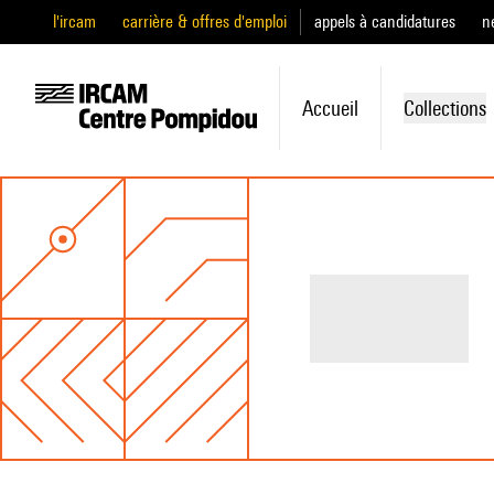
l'ircam
carrière & offres d'emploi
appels à candidatures
n
Accueil
Collections