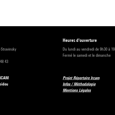
heures d'ouverture
r-Stravinsky
Du lundi au vendredi de 9h30 à 1
Fermé le samedi et le dimanche
 48 43
’IRCAM
Projet Répertoire Ircam
pidou
Infos / Méthodologie
Mentions Légales