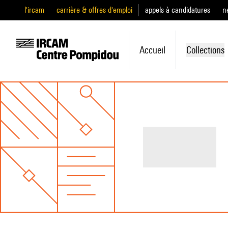
l'ircam
carrière & offres d'emploi
appels à candidatures
n
Accueil
Collections