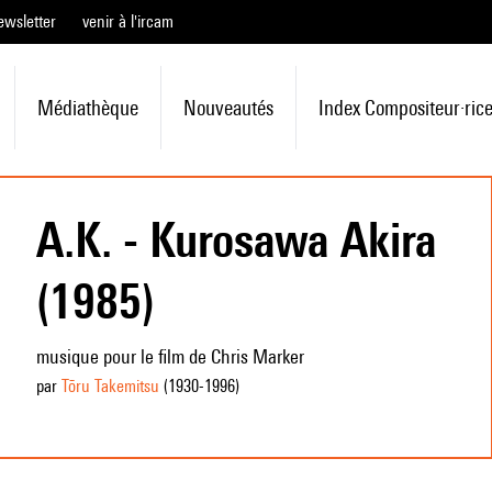
ewsletter
venir à l'ircam
Médiathèque
Nouveautés
Index Compositeur·ric
A.K. - Kurosawa Akira
(1985)
musique pour le film de Chris Marker
par
Tōru Takemitsu
(1930
-1996
)