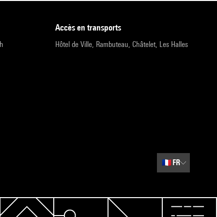
accès en transports
9h
Hôtel de Ville, Rambuteau, Châtelet, Les Halles
🇫🇷
FR