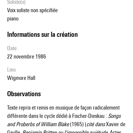
Soliste(s)
voix soliste non spécifiée
piano
informations sur la création
date
22 novembre 1986
lieu
Wigmore Hall
observations
Texte repris et remis en musique de façon radicalement
différente dans le cycle dédié à Fischer-Dieskau :
Songs
and Proberbs of William Blake
(1965) (
cité dans
Xavier de
Gaulle,
Benjamin Britten ou l'impossible quiétude
, Actes