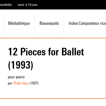
ewsletter
venir à l'ircam
Médiathèque
Nouveautés
Index Compositeur·ric
12 Pieces for Ballet
(1993)
pour piano
par
Philip Glass
(1937
)