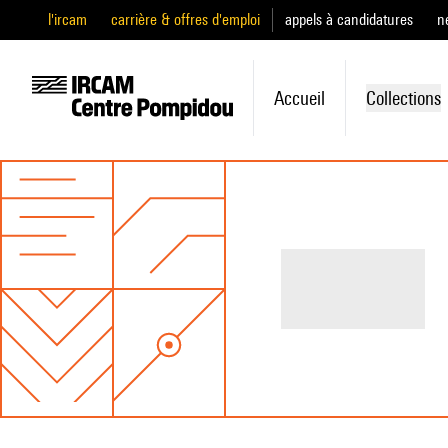
l'ircam
carrière & offres d'emploi
appels à candidatures
n
Accueil
Collections