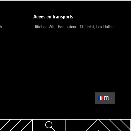
accès en transports
9h
Hôtel de Ville, Rambuteau, Châtelet, Les Halles
🇫🇷
FR