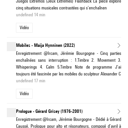
Juegos Extremos (Jeux Extrêmes) Flashback La pièce explore
cinq situations musicales contrastées qui s’enchaînen
undefined 14 min
Vidéo
Mobiles - Maija Hynninen (2022)
Enregistrement @Ircam, Jérémie Bourgogne - Cinq parties
enchaînées sans interruption : 1.Timbre 2. Movement 3.
Whisperings 4. Calm 5.Timbre Note de programme J’ai
toujours été fascinée par les mobiles du sculpteur Alexander C
undefined 17 min
Vidéo
Prologue - Gérard Grisey (1976-2001)
Enregistrement @Ircam, Jérémie Bourgogne - Dédié à Gérard
Caussé, Prologue pour alto et résonateurs, composé d’avril à