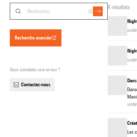
4 résultats
Night
unde
recherche avancée
Night
unde
Vous constatez une erreur ?
Dans
contactez-nous
Danse
ManiF
unde
Créat
Les c