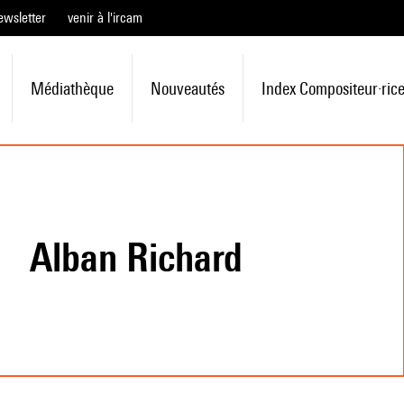
ewsletter
venir à l'ircam
Médiathèque
Nouveautés
Index Compositeur·ric
Alban Richard