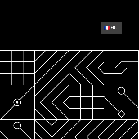
🇫🇷
FR