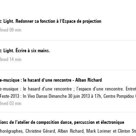
: Light. Redonner sa fonction à l'Espace de projection
fined 09 min
: Light. Écrire à six mains.
fined 14 min
e-musique : le hasard d'une rencontre - Alban Richard
-musique : le hasard d’une rencontre ; l’espace d’une rencontre. Entret
este-2013 : In Vivo Danse Dimanche 30 juin 2013 à 17h, Centre Pompidou ©
fined 03 min
ions de l’atelier de composition danse, percussion et électronique
horégraphes, Christine Gérard, Alban Richard, Mark Lorimer et Clinton Str