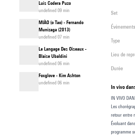
Luis Codera Puzo
undefined 09 min
set
MIÀO (o Tao) - Fernando
évènement
Munizaga (2013)
undefined 07 min
Type
Le Langage Des Oiseaux -
Lieu de rep
Blaise Ubaldini
undefined 06 min
durée
Foxglove - Kim Ashton
undefined 06 min
In vivo dan
IN VIVO DAN
Les chorégrap
retour entre 
Évoluant dans
programme sup