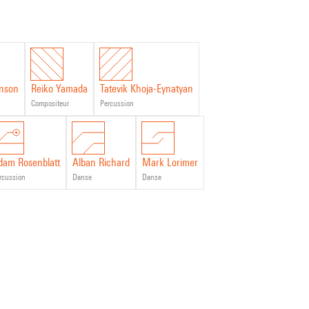
nson
Reiko Yamada
Tatevik Khoja-Eynatyan
compositeur
percussion
dam Rosenblatt
Alban Richard
Mark Lorimer
ercussion
danse
danse