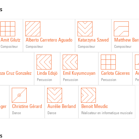
tion
ts
ion
Amit Gilutz
Alberto Carretero Aguado
Katarzyna Szwed
Matthew Bar
nique
compositeur
compositeur
compositeur
compositeur
oza Cruz Gonzalez
Linda Edsjö
Emil Kuyumcuyan
Carlota Cáceres
A
percussion
percussion
percussion
p
nger
Christine Gérard
Aurélie Berland
Benoit Meudic
danse
danse
réalisateur en informatique musicale
ns