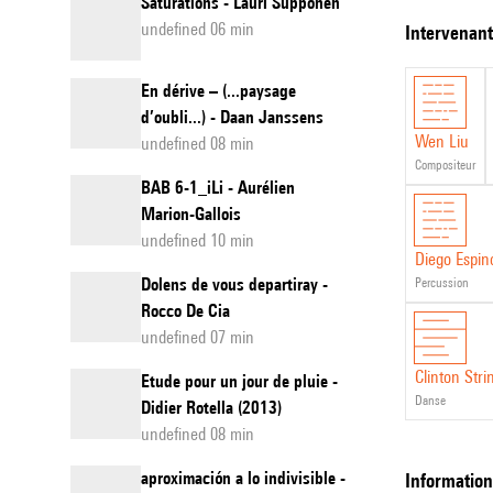
Saturations - Lauri Supponen
inédite.
composi
undefined 06 min
intervenan
danse,
En dérive – (...paysage
percuss
d’oubli...) - Daan Janssens
et
Wen Liu
undefined 08 min
électro
compositeur
BAB 6-1_iLi - Aurélien
Marion-Gallois
undefined 10 min
Diego Espin
Dolens de vous departiray -
percussion
Rocco De Cia
undefined 07 min
Clinton Stri
Etude pour un jour de pluie -
danse
Didier Rotella (2013)
undefined 08 min
aproximación a lo indivisible -
informatio