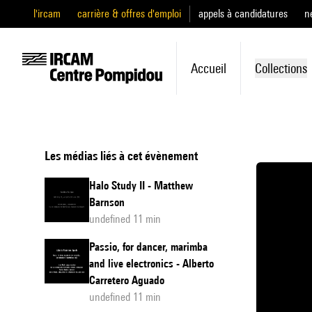
l'ircam
carrière & offres d'emploi
appels à candidatures
n
Accueil
Collections
Les médias liés à cet évènement
Halo Study II - Matthew
Barnson
undefined 11 min
Passio, for dancer, marimba
and live electronics - Alberto
Carretero Aguado
undefined 11 min