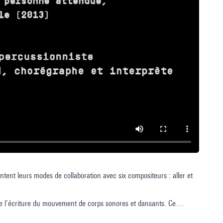
tent leurs modes de collaboration avec six compositeurs : aller et
ue l’écriture du mouvement de corps sonores et dansants. Ce
et par Thierry De Mey ouvre le champ d’une rencontre artistique