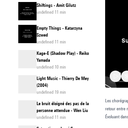
Shiftings - Amit Gilutz
undefined 11 min
Empty Things - Katarzyna
Szwed
undefined 11 min
Kage-E (Shadow Play) - Reiko
Yamada
undefined 10 min
Light Music - Thierry De Mey
(2004)
undefined 19 min
Les chorégrap
Créatio
Le bruit éloigné des pas de la
retour entre 
de
personne attendue - Wen Liu
Évoluant dans
undefined 11 min
l’atelier
programme sup
de